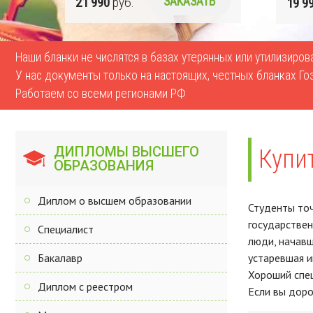
Ь
19 990
руб.
ЗАКАЗАТЬ
17 9
Наши бланки не числятся в базах утерянных или утилизиро
У нас документы только на настоящих, честных бланках Го
Работаем со всеми регионами РФ
ДИПЛОМЫ ВЫСШЕГО
Купи
ОБРАЗОВАНИЯ
Диплом о высшем образовании
Студенты то
государствен
Специалист
люди, начавш
Бакалавр
устаревшая и
Хороший спец
Диплом с реестром
Если вы доро