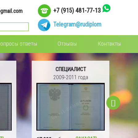
+7 (915) 481-77-13
gmail.com
Telegram
@rudiplom
опросы ответы
Отзывы
Контакты
СПЕЦИАЛИСТ
2004-2008 года
16 990
руб.
ЗАКАЗАТЬ
15 