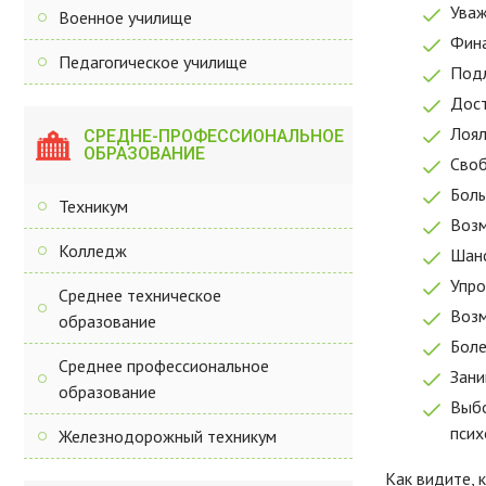
Уваж
Военное училище
Фина
Педагогическое училище
Подл
Дост
Лоял
СРЕДНЕ-ПРОФЕССИОНАЛЬНОЕ
ОБРАЗОВАНИЕ
Своб
Боль
Техникум
Возм
Колледж
Шанс
Упро
Среднее техническое
Возм
образование
Боле
Среднее профессиональное
Зани
образование
Выбо
псих
Железнодорожный техникум
Как видите, 