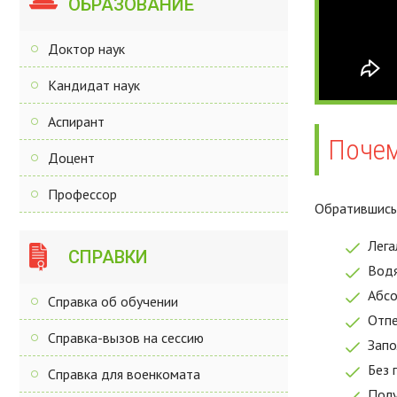
ОБРАЗОВАНИЕ
Доктор наук
Кандидат наук
Аспирант
Почем
Доцент
Профессор
Обратившись 
Лега
СПРАВКИ
Водя
Абсо
Справка об обучении
Отпе
Справка-вызов на сессию
Запо
Без 
Справка для военкомата
Полу