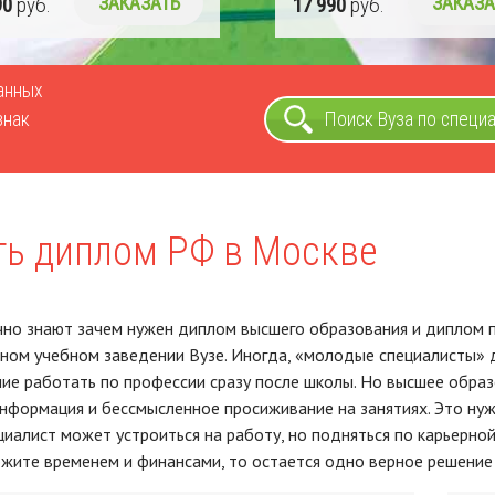
90
руб.
ЗАКАЗАТЬ
17 990
руб.
ЗАКАЗА
ванных
знак
Поиск Вуза по специ
ть диплом РФ в Москве
чно знают зачем нужен диплом высшего образования и диплом
ном учебном заведении Вузе. Иногда, «молодые специалисты» 
ие работать по профессии сразу после школы. Но высшее образо
нформация и бессмысленное просиживание на занятиях. Это нуж
иалист может устроиться на работу, но подняться по карьерно
жите временем и финансами, то остается одно верное решение 