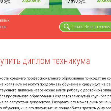
90
руб.
ЗАКАЗАТЬ
17 990
руб.
ЗАКАЗА
ванных
знак
Поиск Вуза по специ
купить диплом техникума
ости среднего профессионального образования приходят не ср
не хотят (или не могут) продолжать обучение и сразу идут на ра
ствующего диплома невозможно найти работу с достойной опла
без профильного образования. Создается замкнутый круг - без ра
з-за отсутствия документов. Разорвать его может лишь решен
о обучения, и на его получение не понадобится тратить уйму вр