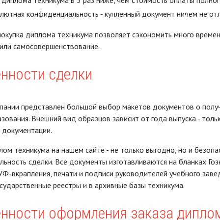
 диплома техникума в 5 раз ниже, чем стоимость оплаты полног
лютная конфиденциальность - купленный документ ничем не отл
покупка диплома техникума позволяет сэкономить много времен
или самосовершенствование.
нности сделки
пании представлен большой выбор макетов документов о получ
зования. Внешний вид образцов зависит от года выпуска - толь
 документации.
лом техникума на нашем сайте - не только выгодно, но и безоп
ьность сделки. Все документы изготавливаются на бланках Гоз
УФ-вкрапления, печати и подписи руководителей учебного зав
осударственные реестры и в архивные базы техникума.
нности оформления заказа дипло