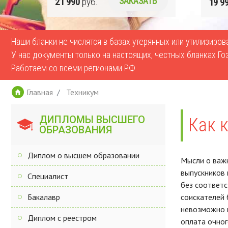
Ь
19 990
руб.
ЗАКАЗАТЬ
17 9
Наши бланки не числятся в базах утерянных или утилизиро
У нас документы только на настоящих, честных бланках Го
Работаем со всеми регионами РФ
Главная
Техникум
ДИПЛОМЫ ВЫСШЕГО
Как 
ОБРАЗОВАНИЯ
Диплом о высшем образовании
Мысли о важн
выпускников 
Специалист
без соответ
Бакалавр
соискателей 
невозможно и
Диплом с реестром
оплата очног