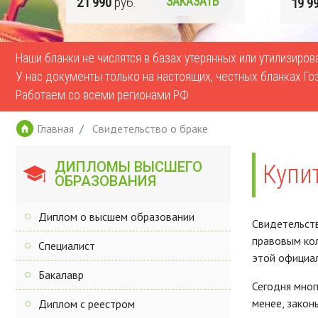
Ь
21 990
руб.
ЗАКАЗАТЬ
19 9
Наши бланки не числятся в базах утерянных или утилизиро
У нас документы только на настоящих, честных бланках Го
Работаем со всеми регионами РФ
Главная
Свидетельство о браке
ДИПЛОМЫ ВЫСШЕГО
Купи
ОБРАЗОВАНИЯ
Диплом о высшем образовании
Свидетельств
правовым кол
Специалист
этой официал
Бакалавр
Сегодня мног
менее, закон
Диплом с реестром