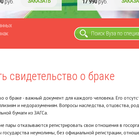
90
руб.
ЗАКАЗАТЬ
17 990
руб.
ЗАКАЗА
ванных
знак
Поиск Вуза по специ
ть свидетельство о браке
о о браке - важный документ для каждого человека. Его отсут
лизиям и недоразумениям. Вопросы наследства, отцовства, род
ьной бумаги из ЗАГСа.
ие пары отказываются регистрировать свои отношения в госорга
ы государства неумолимы, без официальной регистрации, отнош