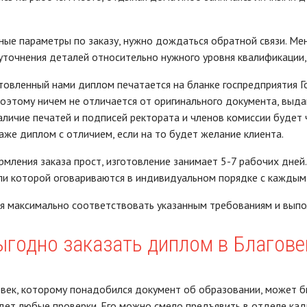
ные параметры по заказу, нужно дождаться обратной связи. М
уточнения деталей относительно нужного уровня квалификации, 
овленный нами диплом печатается на бланке госпредприятия Го
поэтому ничем не отличается от оригинального документа, выда
аличие печатей и подписей ректората и членов комиссии буде
аже диплом с отличием, если на то будет желание клиента.
мления заказа прост, изготовление занимает 5-7 рабочих дней
ли которой оговариваются в индивидуальном порядке с каждым
 максимально соответствовать указанным требованиям и выпол
ыгодно заказать диплом в Благов
ек, которому понадобился документ об образовании, может быт
ет любые проверки. Его можно смело предъявить в отделе кадр