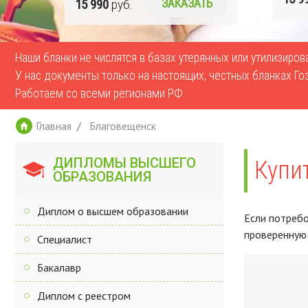
Ь
15 990
руб.
ЗАКАЗАТЬ
Наши бланки не числятся в базах утерянных или утилизиро
У нас документы только на настоящих, честных бланках Го
Работаем со всеми регионами РФ
Главная
Благовещенск
ДИПЛОМЫ ВЫСШЕГО
Купи
ОБРАЗОВАНИЯ
Диплом о высшем образовании
Если потребо
проверенную
Специалист
Бакалавр
Диплом с реестром