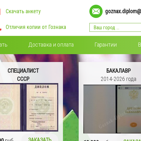
Скачать анкету
goznax.diplom@
Отличия копии от Гознака
ать
Доставка и оплата
Гарантии
В
СПЕЦИАЛИСТ
БАКАЛАВР
СССР
2014-2026 года
90
руб.
ЗАКАЗАТЬ