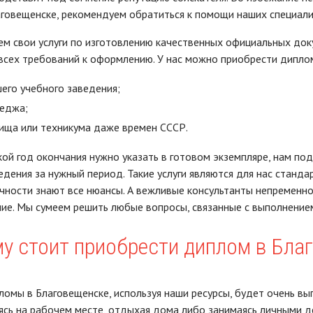
говещенске, рекомендуем обратиться к помощи наших специали
м свои услуги по изготовлению качественных официальных доку
сех требований к оформлению. У нас можно приобрести дипло
его учебного заведения;
еджа;
ища или техникума даже времен СССР.
кой год окончания нужно указать в готовом экземпляре, нам по
едения за нужный период. Такие услуги являются для нас станд
чности знают все нюансы. А вежливые консультанты непременно 
ие. Мы сумеем решить любые вопросы, связанные с выполнением
у стоит приобрести диплом в Благ
ломы в Благовещенске, используя наши ресурсы, будет очень вы
ясь на рабочем месте, отдыхая дома либо занимаясь личными д