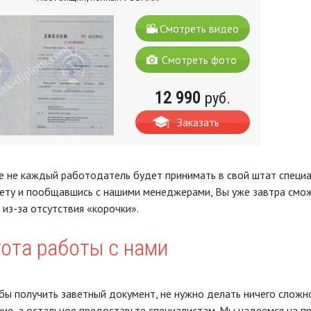
Смотреть видео
Смотреть фото
12 990
руб.
Заказать
 не каждый работодатель будет принимать в свой штат специали
ету и пообщавшись с нашими менеджерами, Вы уже завтра сможе
 из-за отсутствия «корочки».
ота работы с нами
бы получить заветный документ, не нужно делать ничего сложног
е, а остальное предоставьте специалистам. Мы надеемся на п