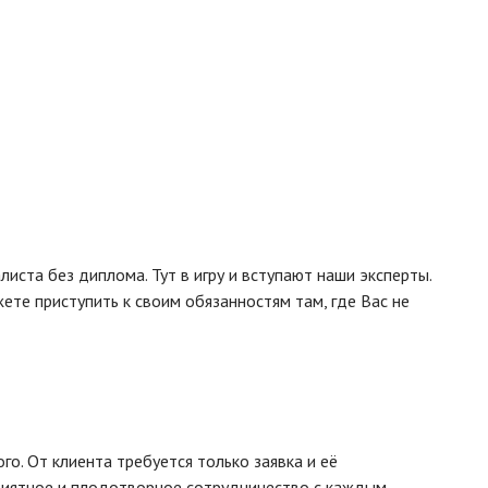
ста без диплома. Тут в игру и вступают наши эксперты.
те приступить к своим обязанностям там, где Вас не
о. От клиента требуется только заявка и её
риятное и плодотворное сотрудничество с каждым