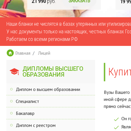
Ь
21 990
руб.
ЗАКАЗАТЬ
19 9
Наши бланки не числятся в базах утерянных или утилизиро
У нас документы только на настоящих, честных бланках Го
Работаем со всеми регионами РФ
Главная
Лицей
ДИПЛОМЫ ВЫСШЕГО
Купи
ОБРАЗОВАНИЯ
Диплом о высшем образовании
Вузы Вашего 
иной сфере д
Специалист
прямо сейчас
Бакалавр
Он г
Диплом с реестром
Явля