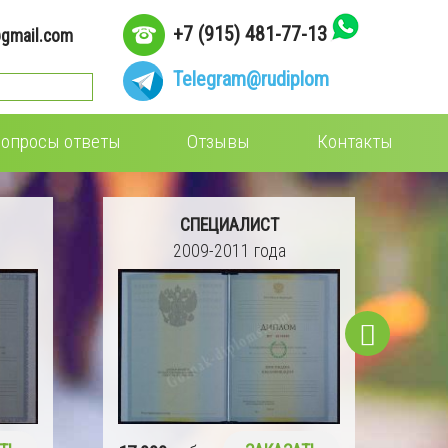
+7 (915) 481-77-13
gmail.com
Telegram
@rudiplom
опросы ответы
Отзывы
Контакты
СПЕЦИАЛИСТ
2004-2008 года
16 990
руб.
ЗАКАЗАТЬ
15 