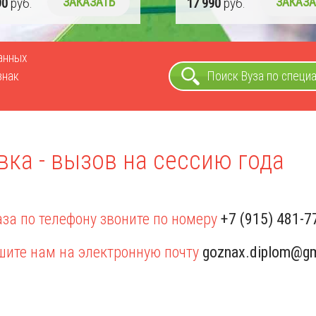
90
руб.
ЗАКАЗАТЬ
17 990
руб.
ЗАКАЗА
ванных
знак
Поиск Вуза по специ
вка - вызов на сессию года
за по телефону звоните по номеру
+7 (915) 481-7
шите нам на электронную почту
goznax.diplom@gm