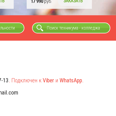
ТЬ
альности
Поиск техникума - колледжа
7-13
. Подключен к
Viber
и
WhatsApp
.
ail.com