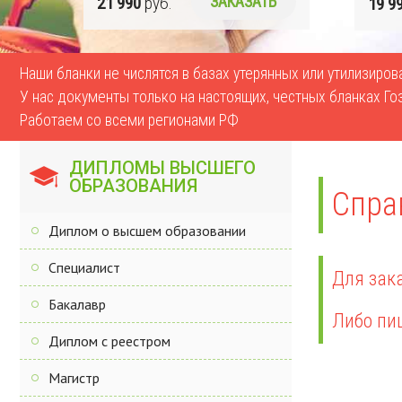
Ь
19 990
руб.
ЗАКАЗАТЬ
17 9
Наши бланки не числятся в базах утерянных или утилизиро
У нас документы только на настоящих, честных бланках Го
Работаем со всеми регионами РФ
ДИПЛОМЫ ВЫСШЕГО
ОБРАЗОВАНИЯ
Спра
Диплом о высшем образовании
Специалист
Для зака
Бакалавр
Либо пи
Диплом с реестром
Магистр