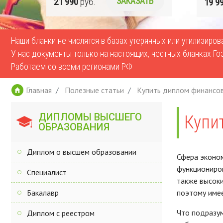
Ь
19 990
руб.
ЗАКАЗАТЬ
17 9
Наши бланки не числятся в базах утерянных или утилизиро
У нас документы только на настоящих, честных бланках Го
Работаем со всеми регионами РФ
Главная
Полезные статьи
Купить диплом финансов
ДИПЛОМЫ ВЫСШЕГО
Купи
ОБРАЗОВАНИЯ
Диплом о высшем образовании
Сфера эконом
функциониров
Специалист
также высоки
Бакалавр
поэтому имее
Что подразум
Диплом с реестром