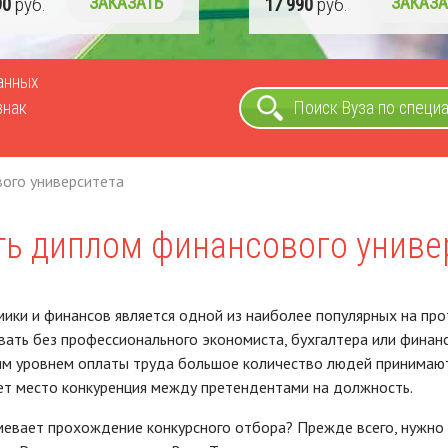
90
руб.
ЗАКАЗАТЬ
17 990
руб.
ЗАКАЗА
ванных
знак
Поиск Вуза по специ
ого университета
ть диплом финансового униве
ики и финансов является одной из наиболее популярных на про
ать без профессионального экономиста, бухгалтера или финанс
м уровнем оплаты труда большое количество людей принимают
т место конкуренция между претендентами на должность.
евает прохождение конкурсного отбора? Прежде всего, нужно