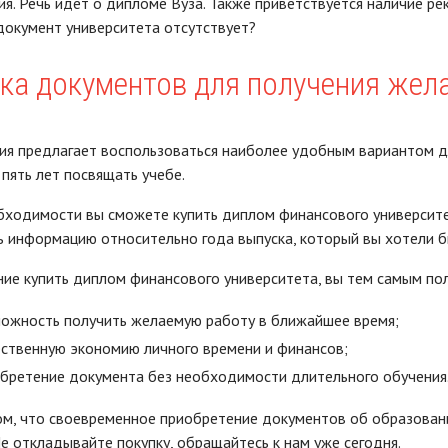
я. Речь идет о дипломе Вуза. Также приветствуется наличие р
 документ университета отсутствует?
ка документов для получения жел
я предлагает воспользоваться наиболее удобным вариантом дл
 пять лет посвящать учебе.
бходимости вы сможете купить диплом финансового университе
 информацию относительно года выпуска, который вы хотели б
ие купить диплом финансового университета, вы тем самым п
ожность получить желаемую работу в ближайшее время;
ственную экономию личного времени и финансов;
бретение документа без необходимости длительного обучения
м, что своевременное приобретение документов об образовани
е откладывайте покупку, обращайтесь к нам уже сегодня.