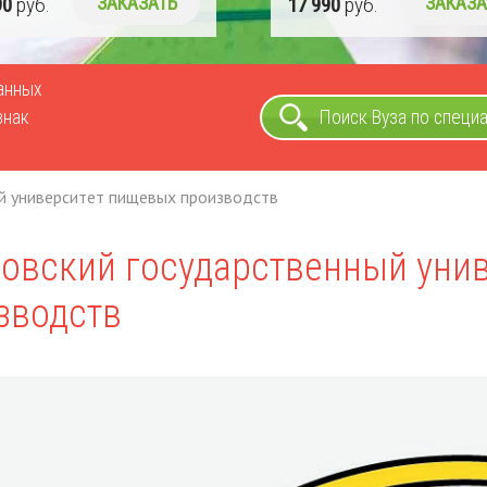
90
руб.
ЗАКАЗАТЬ
17 990
руб.
ЗАКАЗА
ванных
знак
Поиск Вуза по специ
й университет пищевых производств
овский государственный уни
зводств