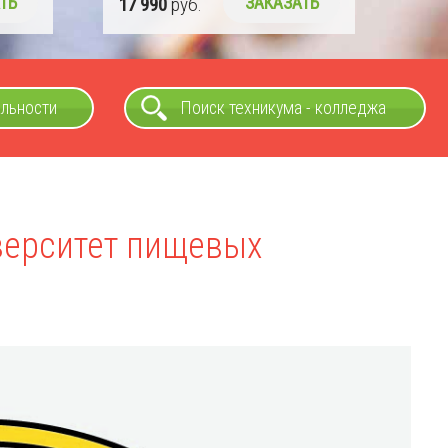
ТЬ
альности
Поиск техникума - колледжа
верситет пищевых