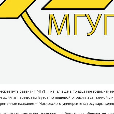
еский путь развития МГУПП начал еще в тридцатые годы, как инс
л один из передовых Вузов по пищевой отрасли и связанной с
ременное название – Московского университета государственно
в своем составе имеет различные лаборатории, общежития, тр