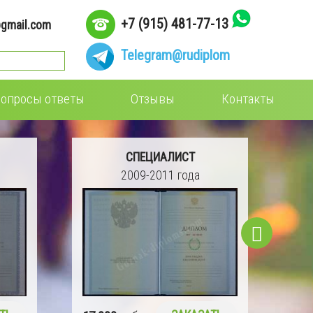
+7 (915) 481-77-13
gmail.com
Telegram
@rudiplom
опросы ответы
Отзывы
Контакты
СПЕЦИАЛИСТ
2004-2008 года
16 990
руб.
ЗАКАЗАТЬ
15 