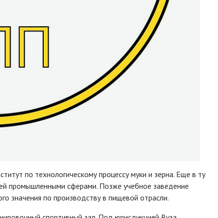
титут по технологическому процессу муки и зерна. Еще в ту
 ней промышленными сферами. Позже учебное заведение
го значения по производству в пищевой отрасли.
енировочный спортивный зал. Под юрисдикцией Вуза