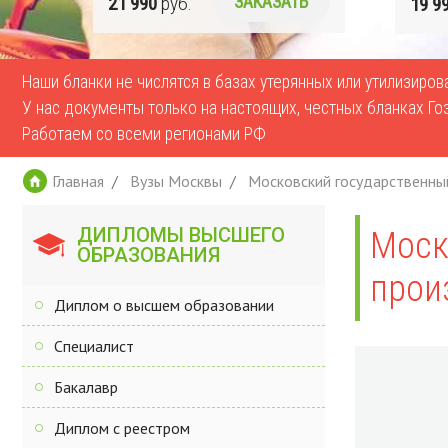
Ь
19 990
руб.
ЗАКАЗАТЬ
17 9
Наши бланки не числятся в базах утерянных или утилизиро
У нас документы только на настоящих, честных бланках Го
Работаем со всеми регионами РФ
Главная
Вузы Москвы
Московский государственны
ДИПЛОМЫ ВЫСШЕГО
Моск
ОБРАЗОВАНИЯ
прои
Диплом о высшем образовании
Специалист
Бакалавр
Диплом с реестром